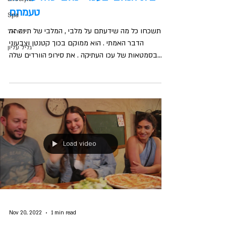
טעמתם
Spa
תשכחו כל מה שידעתם על מלבי , המלבי של תינה זה
ישראל
הדבר האמתי . הוא ממוקם בכוך קטנטן וצבעוני
גליל עליון
בסמטאות של עכו העתיקה . את סירופ הוורדים שלה...
Load video
Nov 20, 2022
1 min read