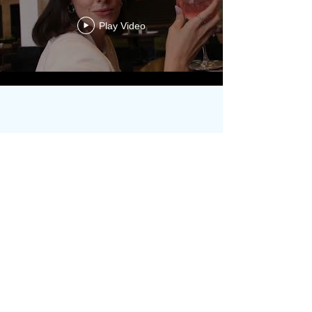
Play Video
Load More
We are Y TRAVEL - a
platform that connects the
community of influencers,
travelers, content creators,
and our customers,
businesses from the world
of tourism.