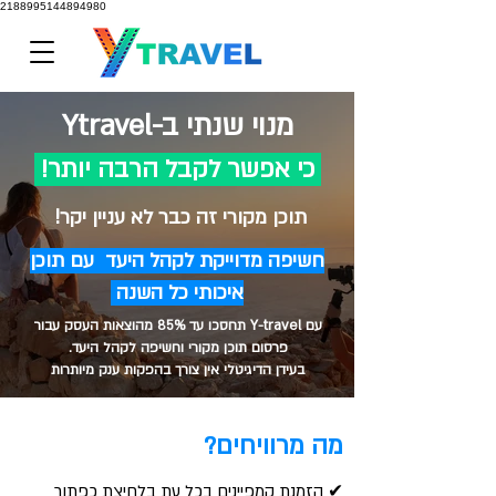
2188995144894980
מנוי שנתי ב-Ytravel
כי אפשר לקבל הרבה יותר!
תוכן מקורי זה כבר לא עניין יקר!
חשיפה מדוייקת לקהל היעד עם תוכן
איכותי כל השנה
עם Y-travel תחסכו עד 85% מהוצאות העסק עבור
פרסום תוכן מקורי וחשיפה לקהל היעד.
בעידן הדיגיטלי אין צורך בהפקות ענק מיותרות
מה מרוויחים?
✔ הזמנת קמפיינים בכל עת בלחיצת כפתור