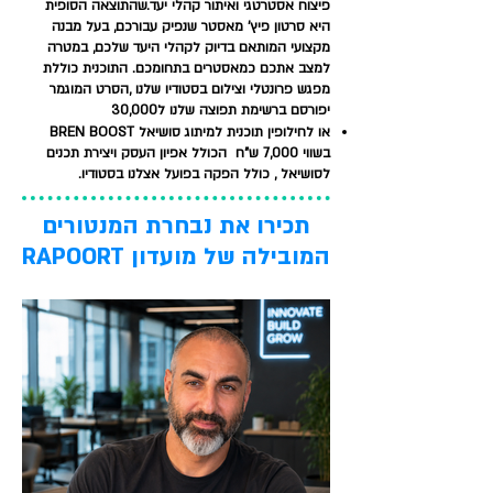
פיצוח אסטרטגי ואיתור קהלי יעד.שהתוצאה הסופית
היא סרטון פיץ' מאסטר שנפיק עבורכם, בעל מבנה
מקצועי המותאם בדיוק לקהלי היעד שלכם, במטרה
למצב אתכם כמאסטרים בתחומכם. התוכנית כוללת
מפגש פרונטלי וצילום בסטודיו שלנו ,הסרט המוגמר
יפורסם ברשימת תפוצה שלנו ל30,000
או לחילופין תוכנית למיתוג סושיאל BREN BOOST
בשווי 7,000 ש"ח הכולל אפיון העסק ויצירת תכנים
לסושיאל , כולל הפקה בפועל אצלנו בסטודיו.
תכירו את נבחרת המנטורים
המובילה של מועדון RAPOORT