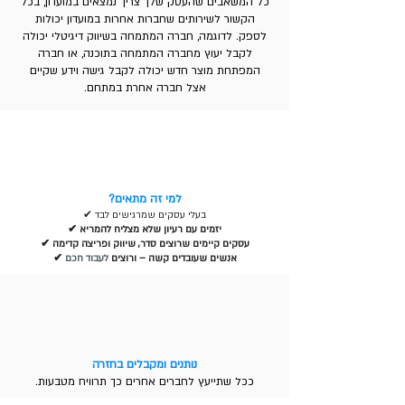
כל המשאבים שהעסק שלך צריך נמצאים במועדון, בכל
הקשור לשירותים שחברות אחרות במועדון יכולות
לספק. לדוגמה, חברה המתמחה בשיווק דיגיטלי יכולה
לקבל יעוץ מחברה המתמחה בתוכנה, או חברה
המפתחת מוצר חדש יכולה לקבל גישה וידע שקיים
אצל חברה אחרת במתחם.
למי זה מתאים?
✔ בעלי עסקים שמרגישים לבד
✔ יזמים עם רעיון שלא מצליח להמריא
✔ עסקים קיימים שרוצים סדר, שיווק ופריצה קדימה
✔ אנשים שעובדים קשה – ורוצים
לעבוד חכם
נותנים ומקבלים בחזרה
ככל שתייעץ לחברים אחרים כך תרוויח מטבעות.