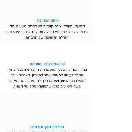
חיזוק הקהילה
המועדון מעודד יצירת קשרים בין חברים השונים, מה
שיכול להוביל לשיתופי פעולה עסקיים, שיתוף מידע וידע,
והגדלת החשיפה של החברות.​
הזדמנויות בלתי מוגבלות
בתוך הקהילה שלנו, האפשרויות הן בלתי מוגבלות. מה
שחסר לך, יש למישהו אחר במועדון. הצרכים שלך
יטופלו במומחיות, ויאפשרו לך להתמקד במה שאתה
עושה הכי טוב בזמן שהמועדון מקל על השאר.
פתרונות ויעוץ נקודתיים