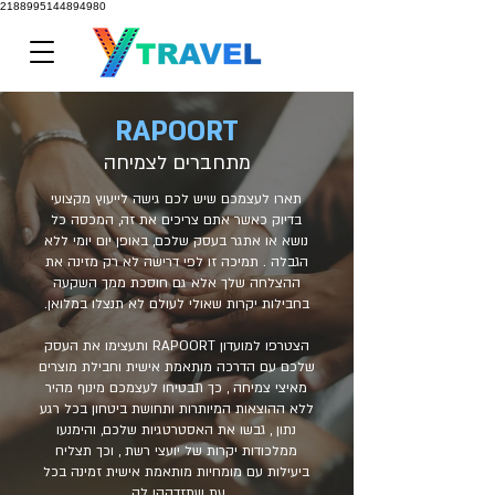
2188995144894980
RAPOORT
מתחברים לצמיח
ה
תארו לעצמכם שיש לכם גישה לייעוץ מקצועי
בדיוק כאשר אתם צריכים את זה, המכסה כל
נושא או אתגר בעסק שלכם, באופן יום יומי ללא
הגבלה . תמיכה זו לפי דרישה לא רק מזינה את
ההצלחה שלך אלא גם חוסכת ממך השקעה
בחבילות יקרות שאולי לעולם לא תנצלו במלואן.
הצטרפו למועדון RAPOORT ותעצימו את העסק
שלכם עם הדרכה מותאמת אישית וחבילת מוצרים
מאיצי צמיחה , כך תבטיחו לעצמכם מינוף מהיר
ללא ההוצאות המיותרות ותחושת ביטחון בכל רגע
נתון , גבשו את האסטרטגיות שלכם, והימנעו
ממלכודות יקרות של יועצי רשת , וכך תצליח
ביעילות עם מומחיות מותאמת אישית זמינה בכל
עת שתזדקקו לה.