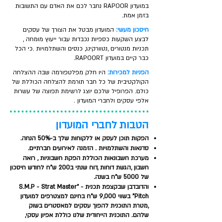
במועדון RAPOOR נחבר לכם את האדם עם התשובות
בזמן אמת.
חיסכון מעשי:
המועדון מבטל את הצורך של עסקים
לבצע השקעות כספיות נכבדות עבור ייעוץ מומחה ,
תכניות מנטורים ,נטוורקינג, כנסים והשתלמויות .כי הכל
כבר קיים במועדון RAPOORT.
הפניות למכירות:
היו חלק מפלטפורמה שבה ההצלחה
הקולקטיבית של כל חבר תורמת להצלחה הכוללת של
כולם. הפרופיל שלכם יוצג לרשימת תפוצה של עשרות
אלפי עסקים ולחברי המועדון .
הטבות לחברי המועדון ​
הפקות תוכן לעסק או ללקוחות שלך ב-50% הנחה.
סדנאות והשתלמויות . הזמנה לאירועים חברתיים.
מערכת חשבונאות הכוללת הפקת חשבוניות , רואה
חשבון ,הגשת דוחות ,דוח שנתי ב200 ש"ח לחודש חיסכון
של 5000 ש"ח בשנה.
והדובדבן שבקצפת תכנית - "S.M.P - Strat Master
Pitch" בשווי 9,000 ש"ח בחינם למצטרפים למועדון
,מטרת התוכנית להפוך עסקים למאסטרים בשוק
שלהם. התוכנית הייחודית שלנו כוללת אפיון עסקי,