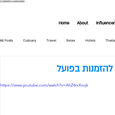
2188995144894980
Home
About
Influence
All Posts
Culinary
Travel
Relax
Hotels
Thail
גליל עליון
https://www.youtube.com/watch?v=AhZ4rxXnvjk