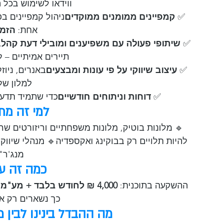
ווידאו לשימוש בכל 
✅ 
קמפיינים ממומנים ממוקדים
ניהול קמפיינים ב
אחת: 
הזמנ
✅ 
שיתופי פעולה עם משפיענים ומובילי דעת קהל
ב
תיירים אמיתיים – ל
✅ 
עיצוב שיווקי על פי עונות ומבצעים
באנרים, ניוז
למלון של
✅ 
דוחות וניתוחים חודשיים
כדי שתמיד תדע 
למי זה מת
🔹 מלונות בוטיק, מלונות משפחתיים וריזורטים שר
להיות תלויים רק בבוקינג ואקספדיה🔹 מנהלי שיוו
מנג'ר"
כמה זה ע
ההשקעה בתוכנית: 
4,000 ₪ לחודש בלבד + מע"מ
ה
כך נשארים רק אם
מה ההבדל בינינו לבין 