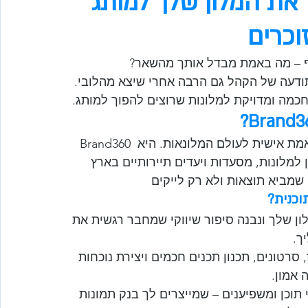
Bran  להפוך את המלון שלך למותג 
וכרים
וף – מה באמת מבדל אותך מהשאר?
תודעה של הקהל גם הרבה אחרי שיצא מהלובי. 
 חכמה ומדויקת למלונות שרוצים להפוך למותג.
Brand360 היא תוכנית שנתית למיתוג, שיווק וניהול תוכן המותאמת אישית לעולם המלונאות. היא 
של למעלה מ-1,500 הפקות תוכן למלונות, מסעדות ויעדים תיירותיים בארץ 
וכנית?
ון שלך ונבנה סיפור שיווקי שמחבר רגשית את 
ך.
סרטונים, תכנון תכנים חכמים ויצירת נוכחות 
 אמון.
י תוכן ומשפיענים – שמייצרים לך בנק תמונות 