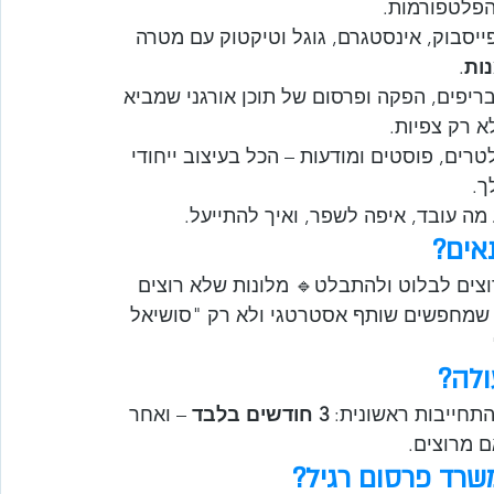
הפלטפורמות.
פייסבוק, אינסטגרם, גוגל וטיקטוק עם מטרה 
ות
.
ריפים, הפקה ופרסום של תוכן אורגני שמביא 
א רק צפיות.
לטרים, פוסטים ומודעות – הכל בעיצוב ייחודי 
ך.
מה עובד, איפה לשפר, ואיך להתייעל.
אים?
וצים לבלוט ולהתבלט🔹 מלונות שלא רוצים 
ק שמחפשים שותף אסטרטגי ולא רק "סושיאל 
ולה?
תחייבות ראשונית: 
3 חודשים בלבד
 – ואחר 
 מרוצים.
משרד פרסום רגיל?