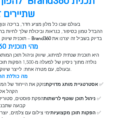
 תכנית d360
שתיירים ז
בעולם שבו כל מלון מציע חדר, בריכה ונ
ההבדל טמון 
בסיפור
, 
בנראות
 וביכולת שלך לחיות ב
בדיוק בשביל זה יצרנו את 
Brand360
 – תוכנית שיווק
מהי תוכנית Brand360?
נולדה מתוך ניסיון 
ובעולם, עם מטרה אחת: לייצר שיווק שמביא תוצאות ולא רק לייקים.
מה כוללת הת
✅ 
אסטרטגיית מותג מדויקת
נזקק את הייחוד של המל
הקהל אלי
✅ 
ניהול תוכן שוטף לרשתות
הפקת פוסטים, סטוריז, 
קבועה שתבנה
✅ 
הפקות תוכן מקצועיות
ימי צילום עם צלמים, יוצר