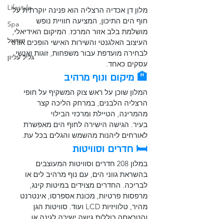
Lifestyle
מלון דן אכדיה הרצליה הוא פנינה יוקרתית על 
חוף הים התיכון, המציעה חוויית נופש 
Spa
מושלמת בלב אזור המרכז. המיקום האידיאלי, 
ישראל
העיצוב האלגנטי והשירות האישי הופכים אותו 
לבחירה מועדפת עבור משפחות, זוגות ואנשי 
גליל עליון
עסקים כאחד.​
🏨 מיקום ונוף מרהיב
המלון שוכן על ראש צוק המשקיף על חופי 
הרצליה הלבנים, במרחק הליכה קצר 
מהמרינה, הטיילת ומרכזי הבילוי 
בעיר. הגישה הישירה לחוף הים מאפשרת 
לאורחים ליהנות מהשמש והגלים בכל עת.​
🛏️ חדרים וסוויטות
במלון 208 חדרים וסוויטות המעוצבים 
בהשראת גווני הים, עם נוף מרהיב לים או 
לבריכה. החדרים מצוידים במיטות קינג, 
מרפסות פרטיות, מכונת אספרסו, אינטרנט 
מהיר, טלוויזיות LCD ועוד. סוויטות הגן 
והטראסה כוללות גישה ישירה לגינה או 