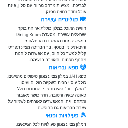
לבריכה, ומציעות מרחב מרווח עם סלון, פינת 
אוכל וחדר רחצה מפנק. ​
🍽️ קולינריה עשירה
חוויית האוכל במלון כוללת ארוחת בוקר 
ישראלית עשירה ומסעדת Dining Room 
המגישה מנות מהמטבח הבינלאומי 
והים-תיכוני. בנוסף, בר הבריכה מציע תפריט 
קליל למשך כל היום, עם אפשרות ליהנות 
מהנוף הפתוח והאווירה הנעימה.​
💆 ספא ובריאות
ספא JAH במלון מציע מגוון טיפולים מרגיעים, 
כולל עיסוי הבית בשקיות חול ים ועיסוי 
"המלך דוד" האינטנסיבי. המתחם כולל 
סאונה יבשה ורטובה, חדר כושר מאובזר 
ומתחם יוגה, המאפשרים לאורחים לשמור על 
שגרת הבריאות גם בחופשה. 
🎾 פעילויות ופנאי
המלון מציע מגוון פעילויות לכל הגילאים: 