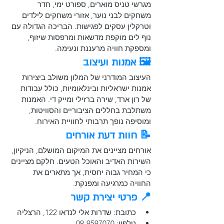
מגרשי טניס מוארים, ספורט ימי, חדר 
משחקים לבני נוער, אזורי משחקים לילדים 
וטרקלין עסקים לפגישות. הבריכה הגדולה עם 
נוף לים מוקפת מדשאות ומרפסות שיזוף, 
ומספקת חוויה מרעננת ונעימה.​
🖼️ אמנות ועיצוב
העיצוב המודרני של המלון משולב ביצירות 
אמנות ישראליות ובינלאומיות, כולל עבודות 
של רון ארד, שירה ברזילי ומייק די. האמנות 
משתלבת בחללים הציבוריים והסוויטות, 
ומוסיפה נופך תרבותי לחוויית האירוח.
📝 חוות דעת אורחים
אורחים מציינים את המיקום המושלם, הניקיון, 
השירות האדיב והאוכל הטעים. חלקם מציינים 
כי המחיר גבוה יחסית, אך מתארים את 
החוויה כמרגיעה ומפנקת. ​
📍 פרטי יצירת קשר
כתובת: שדרות אלי לנדאו 122, הרצליה
טלפון: 09-9597070