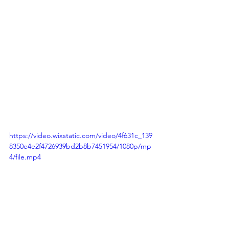
https://video.wixstatic.com/video/4f631c_139
8350e4e2f4726939bd2b8b7451954/1080p/mp
4/file.mp4