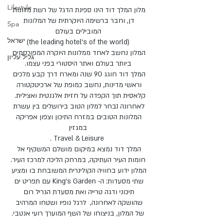
Lifestyle
מלון המלך דוד הינו ספינת הדגל של רשת מלונות 
דן, וחבר ברשימה היוקרתית של המלונות 
Spa
המובילים בעולם
ישראל
(the leading hotel's of the world)
המלון נחשב לאחד ממלונות היוקרה המפורסמים 
גליל עליון
ביותר בעולם ואתר היסטורי בפני עצמו.
המלך דוד חוגג 90 שנה ומארח דרך קבע מלכים 
וראשי מדינות, נחשב כמופת של ארכיטקטורה 
קלאסית תוך הקפדה על חזית אלגנטית ואצילית.  
לאחרונה נבחר למלון הטוב בירושלים בין עשרת 
המלונות הטובים במזרח התיכון וצפון אפריקה 
במגזין
 Travel & Leisure .
המלך דוד נמצא במיקום מושלם המשקיף אל 
חומות העיר העתיקה, במרחק הליכה למרכז העיר.
המלון ידוע בחוויה הקולינרית המשובחת בו ומציע 
שתי מסעדות: ה- King's Garden עם תפריט ים 
תיכוני ודגה טרייה ואת מסעדת הגריל רום 
שהושקה לאחרונה,  לרגל נופיו ושטחו המרהיב 
של המלון, בניצוחו של השף המוערך רועי אנטבי.