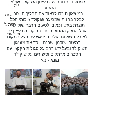
לפספס,  מדובר על מוזיאון השוקולד שולמן 
Lifestyle
הממוקם . 
במוזיאון תוכלו לראות את תהליך הייצור , 
Spa
לבקר בחנות שמציעה שוקולד איכותי הכל 
ישראל
תוצרת בית.  וכמובן לטעום הרבה שוקולד , 
אבל החלק המתוק ביותר בביקור במוזיאון זה 
גליל עליון
לא רק השוקולד אלה המפגש עם בעל המקום 
דמיטרי שולמן  שבנה וייסד את מוזיאון 
השוקולד ובעל ידע רחב על סגולות הקקאו עם 
הסברים מרתקים וסיפורים על שוקולד .
מומלץ מאוד !