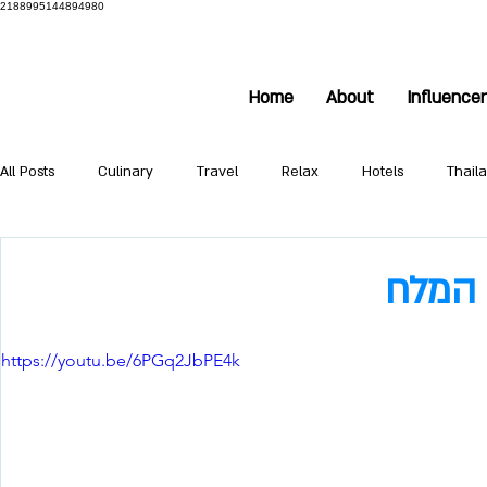
2188995144894980
Home
About
Influence
All Posts
Culinary
Travel
Relax
Hotels
Thail
גליל עליון
 המלח
https://youtu.be/6PGq2JbPE4k